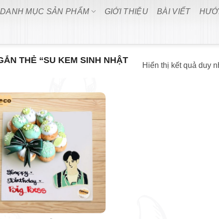
DANH MỤC SẢN PHẨM
GIỚI THIỆU
BÀI VIẾT
HƯỚ
ẮN THẺ “SU KEM SINH NHẬT
Hiển thị kết quả duy n