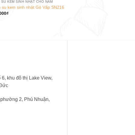
 SU KEM SINH NHẬT CHO NAM
 su kem sinh nhật Gò Vấp SN216
000
₫
6, khu đô thị Lake View,
 Đức
, phường 2, Phú Nhuận,