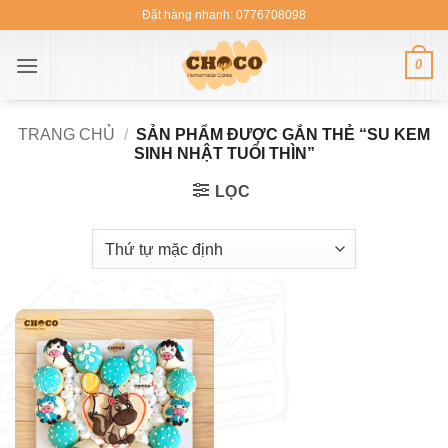
Bỏ
Đặt hàng nhanh: 0776708098
qua
nội
0
dung
TRANG CHỦ
/
SẢN PHẨM ĐƯỢC GẮN THẺ “SU KEM
SINH NHẬT TUỔI THÌN”
LỌC