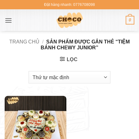
Bỏ
Đặt hàng nhanh: 0776708098
qua
nội
0
dung
TRANG CHỦ
/
SẢN PHẨM ĐƯỢC GẮN THẺ “TIỆM
BÁNH CHEWY JUNIOR”
LỌC