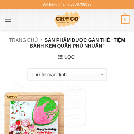
Bỏ
Đặt hàng nhanh: 0776708098
qua
nội
0
dung
TRANG CHỦ
/
SẢN PHẨM ĐƯỢC GẮN THẺ “TIỆM
BÁNH KEM QUẬN PHÚ NHUẬN”
LỌC