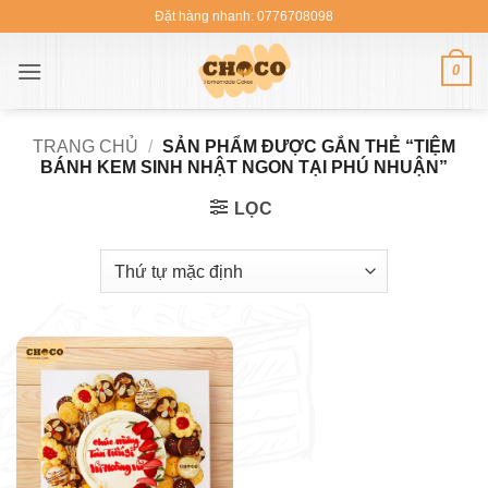
Bỏ
Đặt hàng nhanh: 0776708098
qua
nội
0
dung
TRANG CHỦ
/
SẢN PHẨM ĐƯỢC GẮN THẺ “TIỆM
BÁNH KEM SINH NHẬT NGON TẠI PHÚ NHUẬN”
LỌC