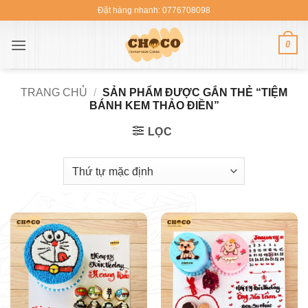
Bỏ
Đặt hàng nhanh: 0776708098
qua
nội
0
dung
TRANG CHỦ
/
SẢN PHẨM ĐƯỢC GẮN THẺ “TIỆM
BÁNH KEM THẢO ĐIỀN”
LỌC