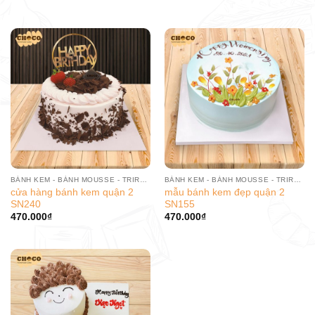
BÁNH KEM - BÁNH MOUSSE - TRIRAMISU
BÁNH KEM - BÁNH MOUSSE - TRIRAMISU
cửa hàng bánh kem quận 2
mẫu bánh kem đẹp quận 2
SN240
SN155
470.000
₫
470.000
₫