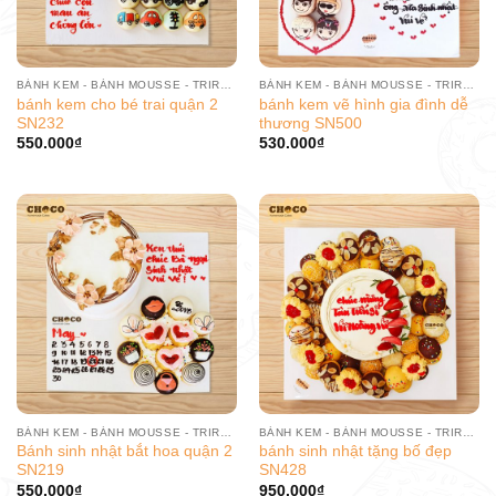
BÁNH KEM - BÁNH MOUSSE - TRIRAMISU
BÁNH KEM - BÁNH MOUSSE - TRIRAMISU
bánh kem cho bé trai quận 2
bánh kem vẽ hình gia đình dễ
SN232
thương SN500
550.000
₫
530.000
₫
BÁNH KEM - BÁNH MOUSSE - TRIRAMISU
BÁNH KEM - BÁNH MOUSSE - TRIRAMISU
Bánh sinh nhật bắt hoa quận 2
bánh sinh nhật tặng bố đẹp
SN219
SN428
550.000
₫
950.000
₫