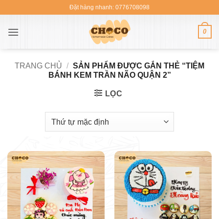
Bỏ
Đặt hàng nhanh: 0776708098
qua
nội
0
dung
TRANG CHỦ
/
SẢN PHẨM ĐƯỢC GẮN THẺ “TIỆM
BÁNH KEM TRẦN NÃO QUẬN 2”
LỌC