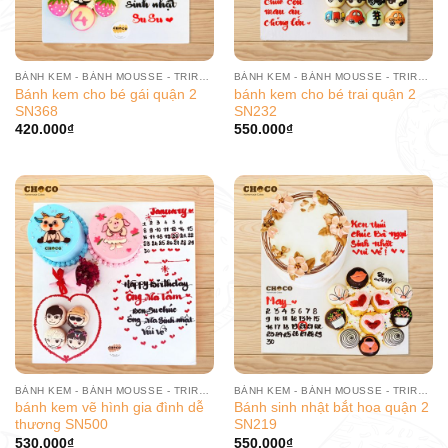
BÁNH KEM - BÁNH MOUSSE - TRIRAMISU
BÁNH KEM - BÁNH MOUSSE - TRIRAMISU
Bánh kem cho bé gái quận 2
bánh kem cho bé trai quận 2
SN368
SN232
420.000
₫
550.000
₫
BÁNH KEM - BÁNH MOUSSE - TRIRAMISU
BÁNH KEM - BÁNH MOUSSE - TRIRAMISU
bánh kem vẽ hình gia đình dễ
Bánh sinh nhật bắt hoa quận 2
thương SN500
SN219
530.000
₫
550.000
₫