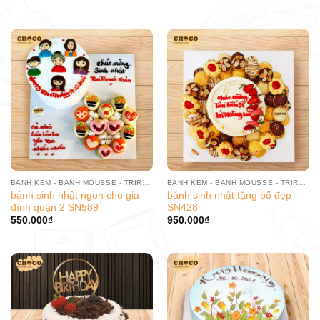
BÁNH KEM - BÁNH MOUSSE - TRIRAMISU
BÁNH KEM - BÁNH MOUSSE - TRIRAMISU
bánh sinh nhật ngon cho gia
bánh sinh nhật tặng bố đẹp
đình quận 2 SN589
SN428
550.000
₫
950.000
₫