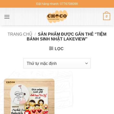
Bỏ
Đặt hàng nhanh: 0776708098
qua
nội
0
dung
TRANG CHỦ
/
SẢN PHẨM ĐƯỢC GẮN THẺ “TIỆM
BÁNH SINH NHẬT LAKEVIEW”
LỌC