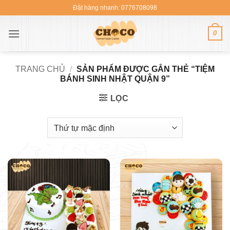
Bỏ
Đặt hàng nhanh: 0776708098
qua
nội
0
dung
TRANG CHỦ
/
SẢN PHẨM ĐƯỢC GẮN THẺ “TIỆM
BÁNH SINH NHẬT QUẬN 9”
LỌC