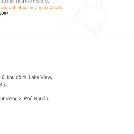
 SU KEM SINH NHẬT CHO NỮ
tặng sinh nhật mẹ ý nghĩa SN865
000
₫
6, khu đô thị Lake View,
 Đức
, phường 2, Phú Nhuận,