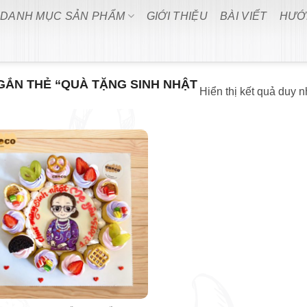
DANH MỤC SẢN PHẨM
GIỚI THIỆU
BÀI VIẾT
HƯỚ
ẮN THẺ “QUÀ TẶNG SINH NHẬT
Hiển thị kết quả duy n