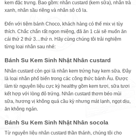
kem đặc trưng. Bao gồm: nhân custard (kem sữa), nhân trà
xanh, nhân sầu riêng và nhân sô cô la.
Đến với tiệm bánh Choco, khách hàng có thể mix vị tùy
thích. Chắc chắn rất ngon miệng, đã ăn 1 cái sẽ muốn ăn
cái thứ 2 thứ 3…thứ n. Hãy cùng chúng tôi trải nghiệm
từng loại nhân sau nhé:
Bánh Su Kem Sinh Nhật Nhân custard
Nhân custard còn gọi là nhân kem trứng hay kem sữa. Đây
là loại nhân phổ biến trong các công thức bánh Âu. Được
làm từ nguyên liệu cực kỳ healthy gồm kem tươi, sữa tươi
kết hợp với lòng đỏ trứng. Nhân custard thơm béo mùi
sữa, hương vị không quá cầu kỳ nhưng mát lạnh, ngọt dịu,
ăn không ngán.
Bánh Su Kem Sinh Nhật Nhân socola
Từ nguyên liệu nhân custard thần thánh, chúng tôi cho