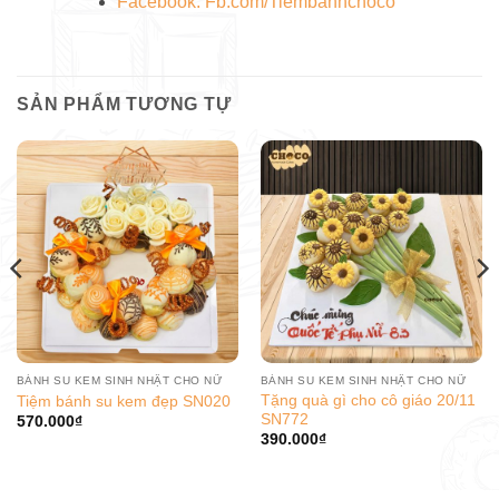
Facebook: Fb.com/Tiembanhchoco
SẢN PHẨM TƯƠNG TỰ
BÁNH SU KEM SINH NHẬT CHO NỮ
BÁNH SU KEM SINH NHẬT CHO NỮ
Tặng quà gì cho cô giáo 20/11
Tiệm bánh su kem đẹp SN020
SN772
570.000
₫
390.000
₫