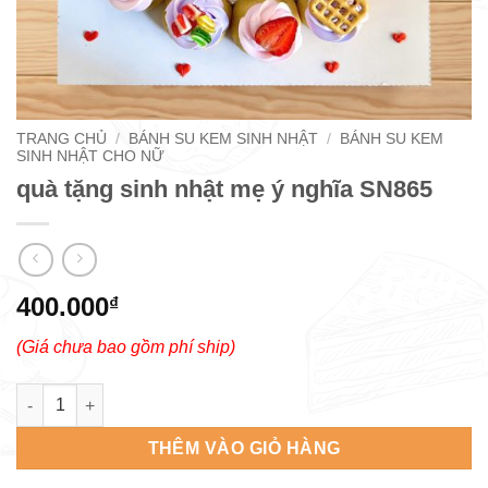
TRANG CHỦ
/
BÁNH SU KEM SINH NHẬT
/
BÁNH SU KEM
SINH NHẬT CHO NỮ
quà tặng sinh nhật mẹ ý nghĩa SN865
400.000
₫
(Giá chưa bao gồm phí ship)
quà tặng sinh nhật mẹ ý nghĩa SN865 số lượng
THÊM VÀO GIỎ HÀNG