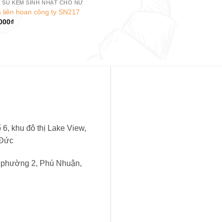
 SU KEM SINH NHẬT CHO NỮ
 liên hoan công ty SN217
000
₫
6, khu đô thị Lake View,
 Đức
, phường 2, Phú Nhuận,