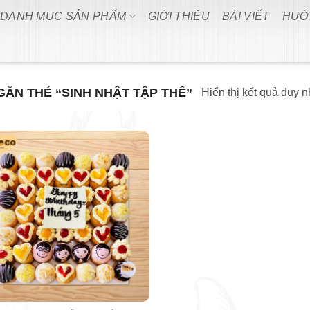
DANH MỤC SẢN PHẨM
GIỚI THIỆU
BÀI VIẾT
HƯỚ
ẮN THẺ “SINH NHẬT TẬP THỂ”
Hiển thị kết quả duy n