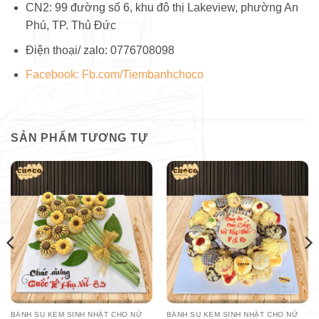
CN2: 99 đường số 6, khu đô thị Lakeview, phường An
Phú, TP. Thủ Đức
Điện thoại/ zalo: 0776708098
Facebook: Fb.com/Tiembanhchoco
SẢN PHẨM TƯƠNG TỰ
BÁNH SU KEM SINH NHẬT CHO NỮ
BÁNH SU KEM SINH NHẬT CHO NỮ