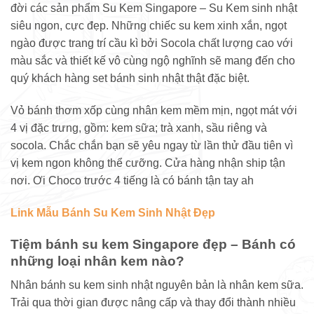
đời các sản phẩm Su Kem Singapore – Su Kem sinh nhật
siêu ngon, cực đẹp. Những chiếc su kem xinh xắn, ngọt
ngào được trang trí cầu kì bởi Socola chất lượng cao với
màu sắc và thiết kế vô cùng ngộ nghĩnh sẽ mang đến cho
quý khách hàng set bánh sinh nhật thật đặc biệt.
Vỏ bánh thơm xốp cùng nhân kem mềm mịn, ngọt mát với
4 vị đặc trưng, gồm: kem sữa; trà xanh, sầu riêng và
socola. Chắc chắn bạn sẽ yêu ngay từ lần thử đầu tiên vì
vị kem ngon không thể cưỡng. Cửa hàng nhận ship tận
nơi. Ơi Choco trước 4 tiếng là có bánh tận tay ah
Link Mẫu Bánh Su Kem Sinh Nhật Đẹp
Tiệm bánh su kem Singapore đẹp – Bánh có
những loại nhân kem nào?
Nhân bánh su kem sinh nhật nguyên bản là nhân kem sữa.
Trải qua thời gian được nâng cấp và thay đổi thành nhiều