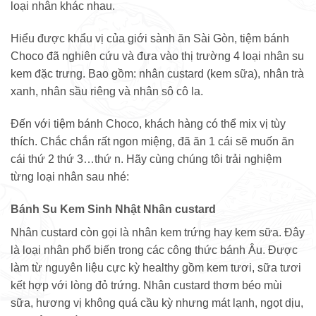
loại nhân khác nhau.
Hiểu được khẩu vị của giới sành ăn Sài Gòn, tiệm bánh
Choco đã nghiên cứu và đưa vào thị trường 4 loại nhân su
kem đặc trưng. Bao gồm: nhân custard (kem sữa), nhân trà
xanh, nhân sầu riêng và nhân sô cô la.
Đến với tiệm bánh Choco, khách hàng có thể mix vị tùy
thích. Chắc chắn rất ngon miệng, đã ăn 1 cái sẽ muốn ăn
cái thứ 2 thứ 3…thứ n. Hãy cùng chúng tôi trải nghiệm
từng loại nhân sau nhé:
Bánh Su Kem Sinh Nhật Nhân custard
Nhân custard còn gọi là nhân kem trứng hay kem sữa. Đây
là loại nhân phổ biến trong các công thức bánh Âu. Được
làm từ nguyên liệu cực kỳ healthy gồm kem tươi, sữa tươi
kết hợp với lòng đỏ trứng. Nhân custard thơm béo mùi
sữa, hương vị không quá cầu kỳ nhưng mát lạnh, ngọt dịu,