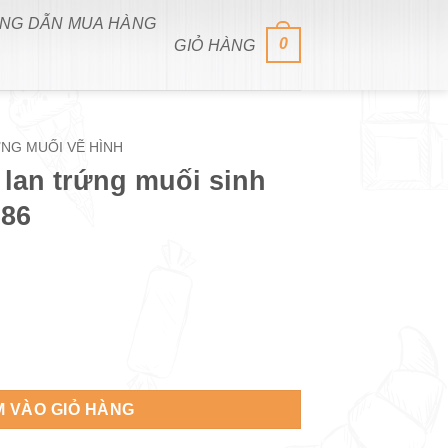
NG DẪN MUA HÀNG
0
GIỎ HÀNG
NG MUỐI VẼ HÌNH
lan trứng muối sinh
686
 sinh nhật bé trai SN686 số lượng
 VÀO GIỎ HÀNG