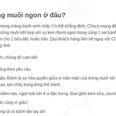
ng muối ngon
ở đâu?
 trong mảng bánh sinh nhật. Có thể khẳng định, Choco mang đế
trứng muối kết hợp với su kem thơm ngon trong cùng 1 set bán
n cho 1 bữa tiệc hoàn hảo. Quý khách hàng liên hệ ngay với C
g nhé:
h, chúng tôi cam kết:
ông theo yêu cầu
ậy. Bánh là sự hòa quyện giữa vị mằn mặn của trứng muối với v
o, tan chảy trong từng thớ bánh.
m mịn, ngọt mát với 4 vị đặc trưng. Bao gồm kem sữa, socola,
n cùng vị giác!
ng là có bánh tận tay ah!