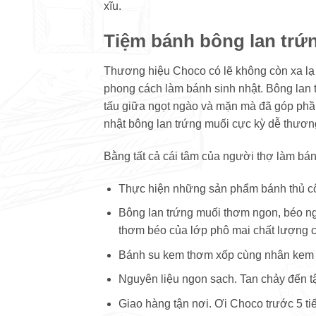
xĩu.
Tiệm bánh bông lan trứ
Thương hiệu Choco có lẽ không còn xa lạ
phong cách làm bánh sinh nhật. Bông lan 
tấu giữa ngọt ngào và mặn mà đã góp phầ
nhật bông lan trứng muối cực kỳ dễ thươn
Bằng tất cả cái tâm của người thợ làm bán
Thực hiện những sản phẩm bánh thủ c
Bông lan trứng muối thơm ngon, béo ng
thơm béo của lớp phô mai chất lượng ca
Bánh su kem thơm xốp cùng nhân kem mề
Nguyên liệu ngon sạch. Tan chảy đến tậ
Giao hàng tận nơi. Ơi Choco trước 5 tiế