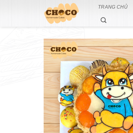
Bỏ
TRANG CHỦ
qua
nội
dung