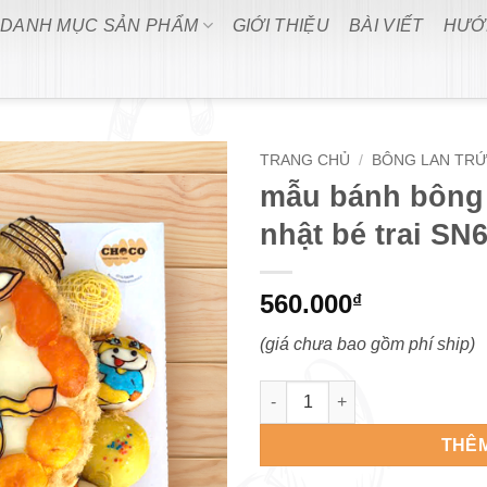
DANH MỤC SẢN PHẨM
GIỚI THIỆU
BÀI VIẾT
HƯỚ
TRANG CHỦ
/
BÔNG LAN TRỨ
mẫu bánh bông 
nhật bé trai SN
560.000
₫
(giá chưa bao gồm phí ship)
mẫu bánh bông lan trứng muối
THÊM