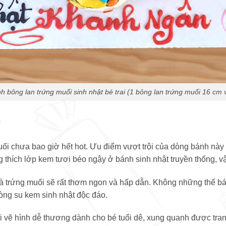
 bông lan trứng muối sinh nhật bé trai (1 bông lan trứng muối 16 cm 
?
uối chưa bao giờ hết hot. Ưu điểm vượt trội của dòng bánh này
 thích lớp kem tươi béo ngậy ở bánh sinh nhật truyền thống, v
và trứng muối sẽ rất thơm ngon và hấp dẫn. Không những thế b
 dòng su kem sinh nhật độc đáo.
i vẽ hình dễ thương dành cho bé tuổi dê, xung quanh được tran