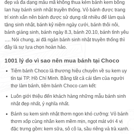
đẹp và đa dạng mẫu mã không thua kém bánh kem bông
lan hay bánh sinh nhật truyền thống. Vỏ bánh được trang
trí xinh xắn nên bánh được sử dụng rất nhiều để làm quà
tặng sinh nhật, bánh kỷ niệm ngày cưới, bánh thôi nôi,
bánh giáng sinh, bánh ngày 8.3, bánh 20.10, bánh tình yêu
…. Nói chung, ai đã ngán bánh sinh nhật truyền thống thì
đây là sự lựa chọn hoàn hảo.
1001 lý do vì sao nên mua bánh tại Choco
Tiệm bánh Choco là thương hiệu chuyên về su kem uy
tín tại TP. Hồ Chí Minh. Bằng tất cả cái tâm của người
thợ làm bánh, tiệm bánh Choco cam kết:
Luôn giới thiệu đến khách hàng những mẫu bánh sinh
nhật đẹp nhất, ý nghĩa nhất.
Bánh su kem sinh nhật thơm ngon khó cưỡng: Vỏ bánh
thơm xốp cùng nhân kem mềm mịn, ngọt mát với 4 vị
đặc trưng gồm: kem sữa, sô cô la, sầu riêng và trà xanh.