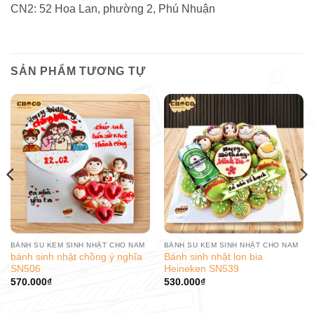
CN2: 52 Hoa Lan, phường 2, Phú Nhuận
SẢN PHẨM TƯƠNG TỰ
BÁNH SU KEM SINH NHẬT CHO NAM
BÁNH SU KEM SINH NHẬT CHO NAM
bánh sinh nhật chồng ý nghĩa
Bánh sinh nhật lon bia
SN506
Heineken SN539
570.000
₫
530.000
₫