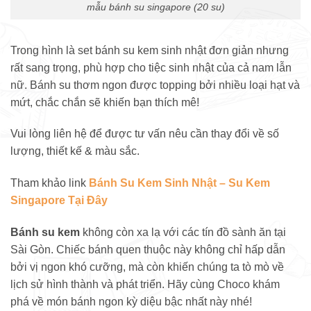
mẫu bánh su singapore (20 su)
Trong hình là set bánh su kem sinh nhật đơn giản nhưng
rất sang trọng, phù hợp cho tiệc sinh nhật của cả nam lẫn
nữ. Bánh su thơm ngon được topping bởi nhiều loại hạt và
mứt, chắc chắn sẽ khiến bạn thích mê!
Vui lòng liên hệ để được tư vấn nêu cần thay đổi về số
lượng, thiết kế & màu sắc.
Tham khảo link
Bánh Su Kem Sinh Nhật – Su Kem
Singapore Tại Đây
Bánh su kem
không còn xa lạ với các tín đồ sành ăn tại
Sài Gòn. Chiếc bánh quen thuộc này không chỉ hấp dẫn
bởi vị ngon khó cưỡng, mà còn khiến chúng ta tò mò về
lịch sử hình thành và phát triển. Hãy cùng Choco khám
phá về món bánh ngon kỳ diệu bậc nhất này nhé!