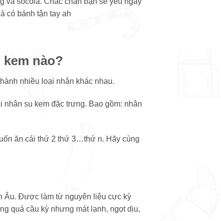
ng và socola. Chắc chắn bạn sẽ yêu ngay
à có bánh tận tay ah
n kem nào?
thành nhiều loại nhân khác nhau.
ại nhân su kem đặc trưng. Bao gồm: nhân
muốn ăn cái thứ 2 thứ 3…thứ n. Hãy cùng
h Âu. Được làm từ nguyên liệu cực kỳ
ng quá cầu kỳ nhưng mát lạnh, ngọt dịu,