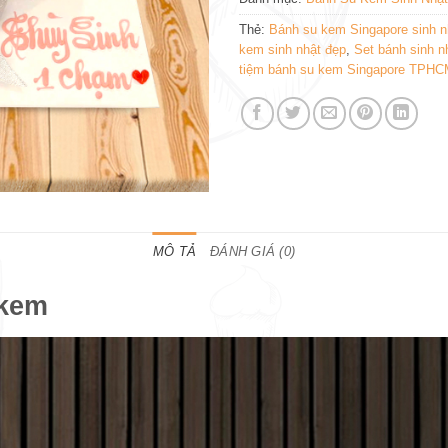
Thẻ:
Bánh su kem Singapore sinh n
kem sinh nhật đẹp
,
Set bánh sinh n
tiệm bánh su kem Singapore TPH
MÔ TẢ
ĐÁNH GIÁ (0)
 kem