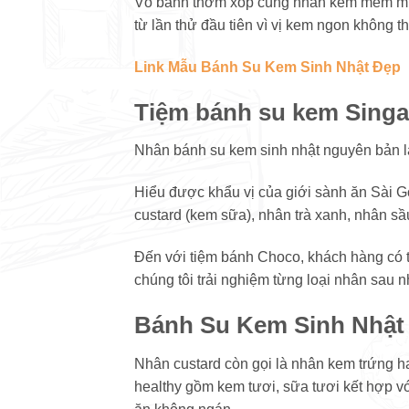
Vỏ bánh thơm xốp cùng nhân kem mềm mịn, 
từ lần thử đầu tiên vì vị kem ngon không 
Link Mẫu Bánh Su Kem Sinh Nhật Đẹp
Tiệm bánh su kem Singa
Nhân bánh su kem sinh nhật nguyên bản là
Hiểu được khẩu vị của giới sành ăn Sài G
custard (kem sữa), nhân trà xanh, nhân sầu
Đến với tiệm bánh Choco, khách hàng có th
chúng tôi trải nghiệm từng loại nhân sau n
Bánh Su Kem Sinh Nhật
Nhân custard còn gọi là nhân kem trứng h
healthy gồm kem tươi, sữa tươi kết hợp v