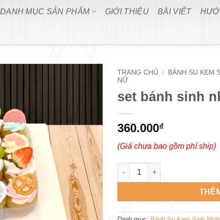
DANH MỤC SẢN PHẨM
GIỚI THIỆU
BÀI VIẾT
HƯỚ
TRANG CHỦ
/
BÁNH SU KEM 
NỮ
set bánh sinh 
360.000
₫
(Giá chưa bao gồm phí ship)
set bánh sinh nhật su kem SN
THÊM
Danh mục:
Bánh Su Kem Sinh Nhậ