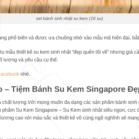
set bánh sinh nhật su kem (16 su)
àng phổ biến và được ưa chuộng nhờ vào mẫu mã hiện đại, bắt
ều mẫu thiết kế su kem sinh nhật “đẹp quên lối về” nhưng giá c
 lượng và yêu cầu cụ thể.
Facebook
nhé.
o – Tiệm Bánh Su Kem Singapore Đẹ
 và chất lượng.Với mong muốn đa dạng các sản phẩm bánh sinh
ản phẩm Su Kem Singapore – Su Kem sinh nhật siêu ngon, cực đ
ất lượng cao với màu sắc và thiết kế vô cùng ngộ nghĩnh sẽ ma