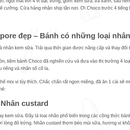
ngọt mát với 4 vị đặc trưng, gồm: kem sữa; trà xanh, sầu riê
thể cưỡng. Cửa hàng nhận ship tận nơi. Ơi Choco trước 4 tiếng l
pore đẹp – Bánh có những loại nhâ
 nhân kem sữa. Trải qua thời gian được nâng cấp và thay đổi 
òn, tiệm bánh Choco đã nghiên cứu và đưa vào thị trường 4 lo
 riêng và nhân sô cô la.
ể mix vị tùy thích. Chắc chắn rất ngon miệng, đã ăn 1 cái sẽ 
hé:
 Nhân custard
ay kem sữa. Đây là loại nhân phổ biến trong các công thức bán
ới lòng đỏ trứng. Nhân custard thơm béo mùi sữa, hương vị khô