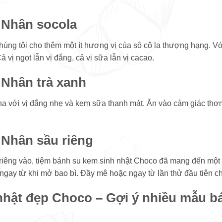
 Nhân socola
húng tôi cho thêm một ít hương vị của sô cô la thượng hạng. V
 vị ngọt lẫn vị đắng, cả vị sữa lẫn vị cacao.
Nhân trà xanh
cha với vị đắng nhẹ và kem sữa thanh mát. Ăn vào cảm giác thơ
Nhân sầu riêng
riêng vào, tiệm bánh su kem sinh nhật Choco đã mang đến một
ngay từ khi mở bao bì. Đầy mê hoặc ngay từ lần thử đầu tiên c
nhật đẹp Choco – Gợi ý nhiều mẫu b