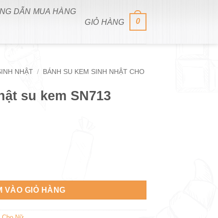
NG DẪN MUA HÀNG
0
GIỎ HÀNG
SINH NHẬT
/
BÁNH SU KEM SINH NHẬT CHO
nhật su kem SN713
713 số lượng
 VÀO GIỎ HÀNG
t Cho Nữ