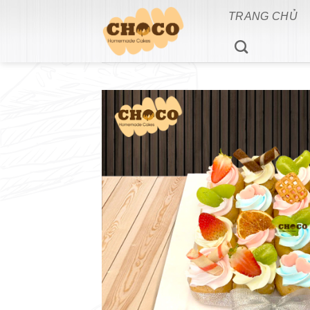
Bỏ
TRANG CHỦ
qua
nội
dung