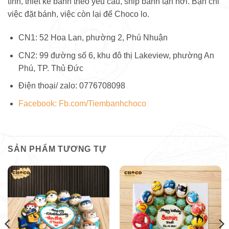
tình, thiết kế bánh theo yêu cầu, ship bánh tận nơi. Bạn chỉ
việc đặt bánh, việc còn lại để Choco lo.
CN1: 52 Hoa Lan, phường 2, Phú Nhuận
CN2: 99 đường số 6, khu đô thị Lakeview, phường An
Phú, TP. Thủ Đức
Điện thoại/ zalo: 0776708098
Facebook: Fb.com/Tiembanhchoco
SẢN PHẨM TƯƠNG TỰ