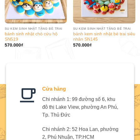
SU KEM SINH NHẬT TẶNG BÉ TRAI
SU KEM SINH NHẬT TẶNG BÉ TRAI
bánh sinh nhật chó cứu hộ
bánh kem sinh nhật bé trai siêu
SN519
nhân SN145
570.000
₫
570.000
₫
Cửa hàng
Chi nhánh 1: 99 đường số 6, khu
đô thị Lake View, phường An Phú,
Tp. Thủ Đức
Chi nhánh 2: 52 Hoa Lan, phường
2, Phú Nhuận, TP.HCM