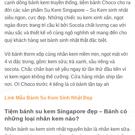
cạnh dòng bánh kem truyền thống, tiệm bánh Choco cho ra
đời các sản phẩm Su Kem Singapore – Su Kem sinh nhật
siêu ngon, cực đẹp. Những chiếc su kem xinh xắn, ngọt
ngào được trang trí cầu kì bởi Socola chất lượng cao với
màu sắc và thiết kế vô cùng ngộ nghĩnh sẽ mang đến cho
quý khách hàng set bánh sinh nhật thật đặc biệt.
Vỏ bánh thơm xốp cùng nhân kem mềm mịn, ngọt mát với
4 vị đặc trưng, gồm: kem sữa; trà xanh, sầu riêng và
socola. Chắc chắn bạn sẽ yêu ngay từ lần thử đầu tiên vì
vị kem ngon không thể cưỡng. Cửa hàng nhận ship tận
nơi. Ơi Choco trước 4 tiếng là có bánh tận tay ah
Link Mẫu Bánh Su Kem Sinh Nhật Đẹp
Tiệm bánh su kem Singapore đẹp – Bánh có
những loại nhân kem nào?
Nhân bánh su kem sinh nhật nguyên bản là nhân kem sữa.