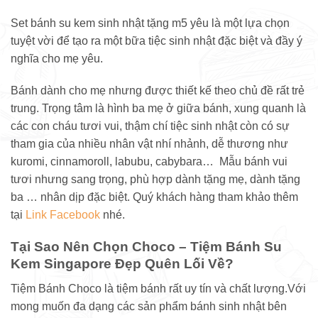
Set bánh su kem sinh nhật tặng m5 yêu là một lựa chọn
tuyệt vời để tạo ra một bữa tiệc sinh nhật đặc biệt và đầy ý
nghĩa cho mẹ yêu.
Bánh dành cho mẹ nhưng được thiết kế theo chủ đề rất trẻ
trung. Trọng tâm là hình ba mẹ ở giữa bánh, xung quanh là
các con cháu tươi vui, thậm chí tiệc sinh nhật còn có sự
tham gia của nhiều nhân vật nhí nhảnh, dễ thương như
kuromi, cinnamoroll, labubu, cabybara… Mẫu bánh vui
tươi nhưng sang trọng, phù hợp dành tặng mẹ, dành tặng
ba … nhân dịp đặc biệt. Quý khách hàng tham khảo thêm
tại
Link Facebook
nhé.
Tại Sao Nên Chọn Choco – Tiệm Bánh Su
Kem Singapore Đẹp Quên Lối Về?
Tiệm Bánh Choco là tiệm bánh rất uy tín và chất lượng.Với
mong muốn đa dạng các sản phẩm bánh sinh nhật bên