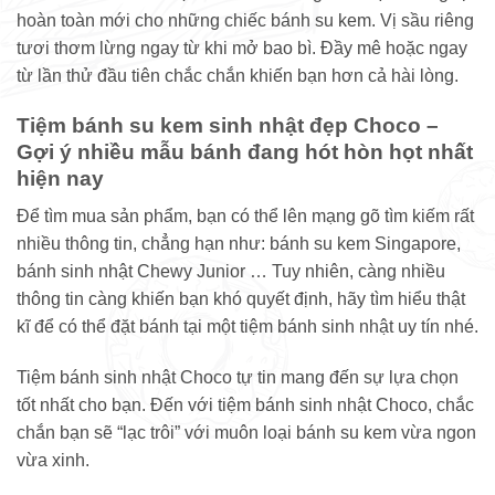
hoàn toàn mới cho những chiếc bánh su kem. Vị sầu riêng
tươi thơm lừng ngay từ khi mở bao bì. Đầy mê hoặc ngay
từ lần thử đầu tiên chắc chắn khiến bạn hơn cả hài lòng.
Tiệm bánh su kem sinh nhật đẹp Choco –
Gợi ý nhiều mẫu bánh đang hót hòn họt nhất
hiện nay
Để tìm mua sản phẩm, bạn có thể lên mạng gõ tìm kiếm rất
nhiều thông tin, chẳng hạn như: bánh su kem Singapore,
bánh sinh nhật Chewy Junior … Tuy nhiên, càng nhiều
thông tin càng khiến bạn khó quyết định, hãy tìm hiểu thật
kĩ để có thể đặt bánh tại một tiệm bánh sinh nhật uy tín nhé.
Tiệm bánh sinh nhật Choco tự tin mang đến sự lựa chọn
tốt nhất cho bạn. Đến với tiệm bánh sinh nhật Choco, chắc
chắn bạn sẽ “lạc trôi” với muôn loại bánh su kem vừa ngon
vừa xinh.