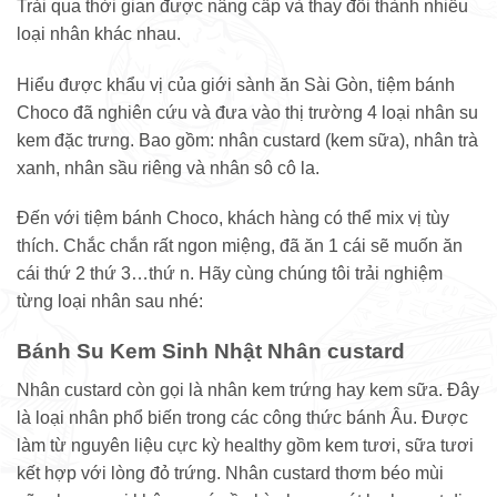
Trải qua thời gian được nâng cấp và thay đổi thành nhiều
loại nhân khác nhau.
Hiểu được khẩu vị của giới sành ăn Sài Gòn, tiệm bánh
Choco đã nghiên cứu và đưa vào thị trường 4 loại nhân su
kem đặc trưng. Bao gồm: nhân custard (kem sữa), nhân trà
xanh, nhân sầu riêng và nhân sô cô la.
Đến với tiệm bánh Choco, khách hàng có thể mix vị tùy
thích. Chắc chắn rất ngon miệng, đã ăn 1 cái sẽ muốn ăn
cái thứ 2 thứ 3…thứ n. Hãy cùng chúng tôi trải nghiệm
từng loại nhân sau nhé:
Bánh Su Kem Sinh Nhật Nhân custard
Nhân custard còn gọi là nhân kem trứng hay kem sữa. Đây
là loại nhân phổ biến trong các công thức bánh Âu. Được
làm từ nguyên liệu cực kỳ healthy gồm kem tươi, sữa tươi
kết hợp với lòng đỏ trứng. Nhân custard thơm béo mùi