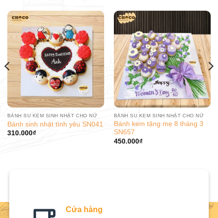
BÁNH SU KEM SINH NHẬT CHO NỮ
BÁNH SU KEM SINH NHẬT CHO NỮ
Bánh kem tặng mẹ 8 tháng 3
Bánh sinh nhật tình yêu SN041
SN657
310.000
₫
450.000
₫
Cửa hàng