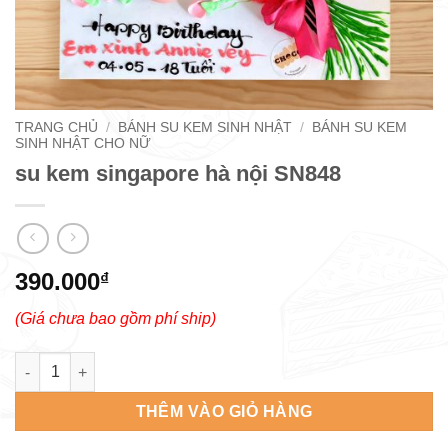
TRANG CHỦ
/
BÁNH SU KEM SINH NHẬT
/
BÁNH SU KEM
SINH NHẬT CHO NỮ
su kem singapore hà nội SN848
390.000
₫
(Giá chưa bao gồm phí ship)
su kem singapore hà nội SN848 số lượng
THÊM VÀO GIỎ HÀNG