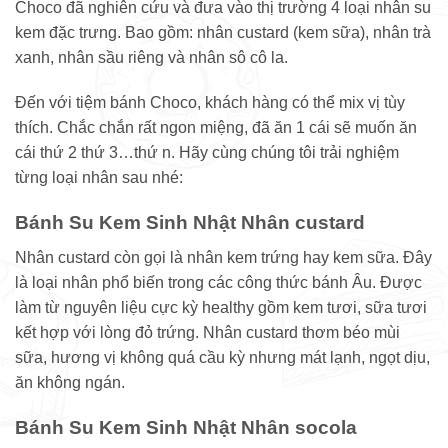
Choco đã nghiên cứu và đưa vào thị trường 4 loại nhân su
kem đặc trưng. Bao gồm: nhân custard (kem sữa), nhân trà
xanh, nhân sầu riêng và nhân sô cô la.
Đến với tiệm bánh Choco, khách hàng có thể mix vị tùy
thích. Chắc chắn rất ngon miệng, đã ăn 1 cái sẽ muốn ăn
cái thứ 2 thứ 3…thứ n. Hãy cùng chúng tôi trải nghiệm
từng loại nhân sau nhé:
Bánh Su Kem Sinh Nhật Nhân custard
Nhân custard còn gọi là nhân kem trứng hay kem sữa. Đây
là loại nhân phổ biến trong các công thức bánh Âu. Được
làm từ nguyên liệu cực kỳ healthy gồm kem tươi, sữa tươi
kết hợp với lòng đỏ trứng. Nhân custard thơm béo mùi
sữa, hương vị không quá cầu kỳ nhưng mát lạnh, ngọt dịu,
ăn không ngán.
Bánh Su Kem Sinh Nhật Nhân socola