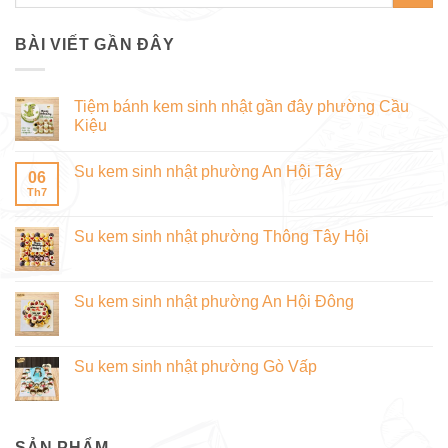
BÀI VIẾT GẦN ĐÂY
Tiệm bánh kem sinh nhật gần đây phường Cầu
Kiệu
Không
có
Su kem sinh nhật phường An Hội Tây
bình
06
luận
Th7
Không
ở
có
Tiệm
bình
bánh
luận
Su kem sinh nhật phường Thông Tây Hội
kem
ở
sinh
Su
Không
nhật
kem
có
gần
sinh
bình
đây
nhật
luận
Su kem sinh nhật phường An Hội Đông
phường
phường
ở
Cầu
An
Su
Không
Kiệu
Hội
kem
có
Tây
sinh
bình
nhật
luận
Su kem sinh nhật phường Gò Vấp
phường
ở
Thông
Su
Không
Tây
kem
có
Hội
sinh
bình
nhật
luận
phường
ở
SẢN PHẨM