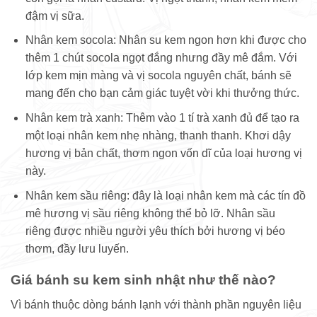
đậm vị sữa.
Nhân kem socola: Nhân su kem ngon hơn khi được cho
thêm 1 chút socola ngọt đắng nhưng đầy mê đắm. Với
lớp kem mịn màng và vị socola nguyên chất, bánh sẽ
mang đến cho bạn cảm giác tuyệt vời khi thưởng thức.
Nhân kem trà xanh: Thêm vào 1 tí trà xanh đủ để tạo ra
một loại nhân kem nhẹ nhàng, thanh thanh. Khơi dậy
hương vị bản chất, thơm ngon vốn dĩ của loại hương vị
này.
Nhân kem sầu riêng: đây là loại nhân kem mà các tín đồ
mê hương vị sầu riêng không thể bỏ lỡ. Nhân sầu
riêng được nhiều người yêu thích bởi hương vị béo
thơm, đầy lưu luyến.
Giá bánh su kem sinh nhật như thế nào?
Vì bánh thuộc dòng bánh lạnh với thành phần nguyên liệu