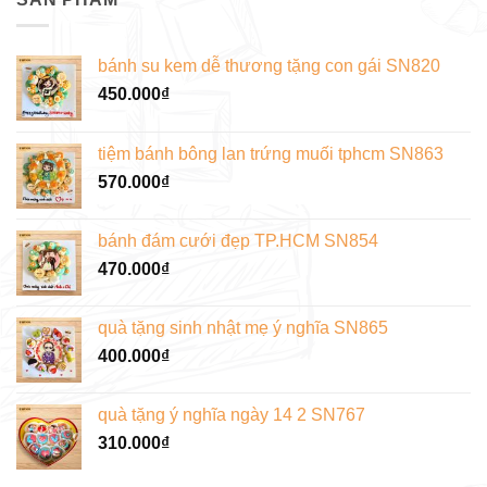
An
Su
Hội
kem
Đông
sinh
nhật
phường
bánh su kem dễ thương tặng con gái SN820
Gò
Vấp
450.000
₫
tiệm bánh bông lan trứng muối tphcm SN863
570.000
₫
bánh đám cưới đẹp TP.HCM SN854
470.000
₫
quà tặng sinh nhật mẹ ý nghĩa SN865
400.000
₫
quà tặng ý nghĩa ngày 14 2 SN767
310.000
₫