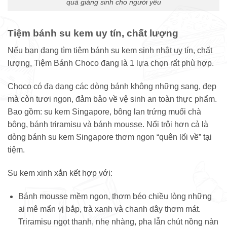
quà giáng sinh cho người yêu
Tiệm bánh su kem uy tín, chất lượng
Nếu bạn đang tìm tiệm bánh su kem sinh nhật uy tín, chất
lượng, Tiệm Bánh Choco đang là 1 lựa chọn rất phù hợp.
Choco có đa dạng các dòng bánh không những sang, đẹp
mà còn tươi ngon, đảm bảo về vệ sinh an toàn thực phẩm.
Bao gồm: su kem Singapore, bông lan trứng muối chà
bông, bánh triramisu và bánh mousse. Nổi trội hơn cả là
dòng bánh su kem Singapore thơm ngon “quên lối về” tại
tiệm.
Su kem xinh xắn kết hợp với:
Bánh mousse mềm ngon, thơm béo chiều lòng những
ai mê mẩn vị bắp, trà xanh và chanh dây thơm mát.
Triramisu ngọt thanh, nhẹ nhàng, pha lẫn chút nồng nàn