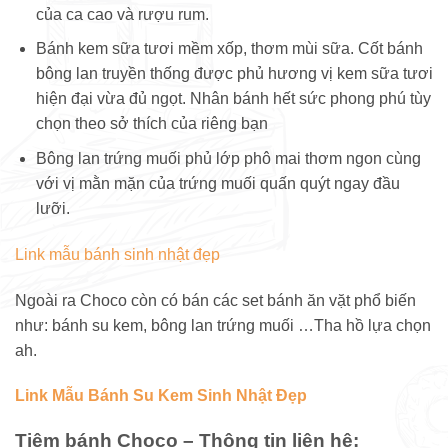
của ca cao và rượu rum.
Bánh kem sữa tươi mềm xốp, thơm mùi sữa. Cốt bánh
bông lan truyền thống được phủ hương vị kem sữa tươi
hiện đại vừa đủ ngọt. Nhân bánh hết sức phong phú tùy
chọn theo sở thích của riêng bạn
Bông lan trứng muối phủ lớp phô mai thơm ngon cùng
với vị mằn mặn của trứng muối quấn quýt ngay đầu
lưỡi.
Link mẫu bánh sinh nhật đẹp
Ngoài ra Choco còn có bán các set bánh ăn vặt phổ biến
như: bánh su kem, bông lan trứng muối …Tha hồ lựa chọn
ah.
Link Mẫu Bánh Su Kem Sinh Nhật Đẹp
Tiệm bánh Choco – Thông tin liên hệ: